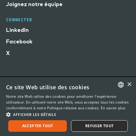
Joignez notre équipe
CONNECTER
LinkedIn
Facebook
X
×
Ce site Web utilise des cookies
Conditions d'utilisation du site Web
Notre site Web utilise des cookies pour améliorer l'expérience
Déclaration de confidentialité
ENGLISH
utilisateur. En utilisant notre site Web, vous acceptez tous les cookies
conformément à notre Politique relative aux cookies.
En savoir plus
©
2026 Vertafore, Inc. 1440 Rue Sainte-Catherine O,
FRENCH
AFFICHER LES DÉTAILS
Office 901, Montreal, QC H3G1R8
ACCEPTER TOUT
REFUSER TOUT