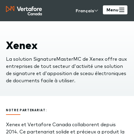
Skip
Select
to
Menu
your
main
language
content
Xenex
La solution SignatureMasterMC de Xenex offre aux
entreprises de tout secteur d'activité une solution
de signature et d'apposition de sceau électroniques
de documents facile à utiliser.
NOTRE PARTENARIAT:
Xenex et Vertafore Canada collaborent depuis
2014. Ce partenariat solide et précieux a produit la